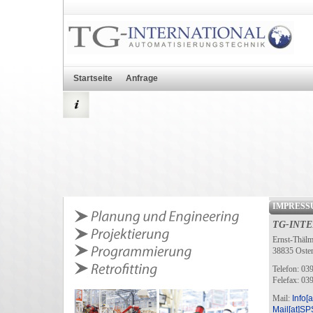
Startseite
Anfrage
IMPRESS
TG-INT
Ernst-Thälm
38835 Oste
Telefon: 03
Felefax: 03
Mail:
Info[
Mail[at]S