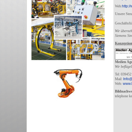
Web:
http:
Unsere Ste
Geschäftsfü
Wir überneh
Siemens Sim
Konzeption
Medien Ag
Wir beflügel
Tel: 039452
Mail:
Info
Web:
www.
Bildnachwe
telephone k