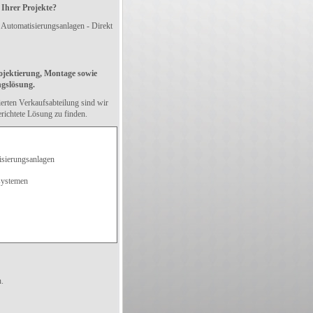
 Ihrer Projekte?
 Automatisierungsanlagen - Direkt
ojektierung, Montage sowie
ngslösung.
vierten Verkaufsabteilung sind wir
gerichtete Lösung zu finden.
isierungsanlagen
systemen
n.